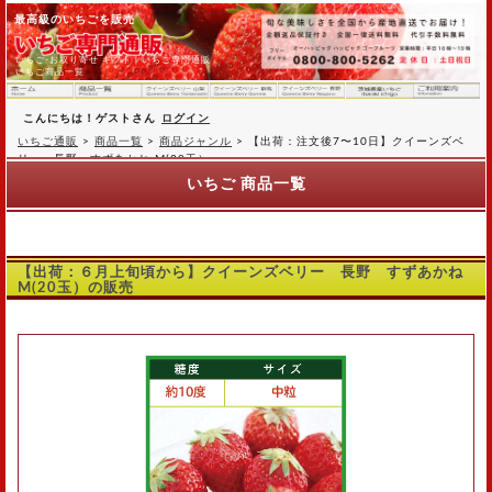
最高級のいちごを販売
いちご-お取り寄せ ギフト｜いちご専門通販
いちご商品一覧
こんにちは！ゲストさん
ログイン
いちご通販
>
商品一覧
>
商品ジャンル
>
【出荷：注文後7〜10日】クイーンズベ
リー 長野 すずあかね M(20玉）
いちご 商品一覧
【出荷：６月上旬頃から】クイーンズベリー 長野 すずあかね
M(20玉）の販売