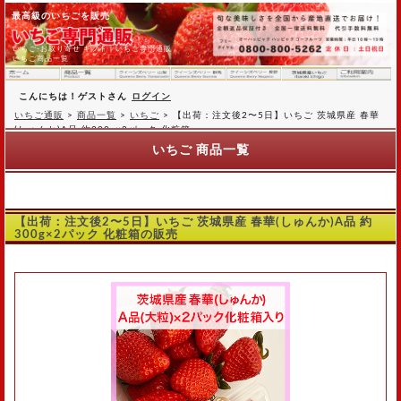
最高級のいちごを販売
いちご-お取り寄せ ギフト｜いちご専門通販
いちご商品一覧
こんにちは！ゲストさん
ログイン
いちご通販
>
商品一覧
>
いちご
>
【出荷：注文後2〜5日】いちご 茨城県産 春華
(しゅんか)A品 約300g×2パック 化粧箱
いちご 商品一覧
【出荷：注文後2〜5日】いちご 茨城県産 春華(しゅんか)A品 約
300g×2パック 化粧箱の販売