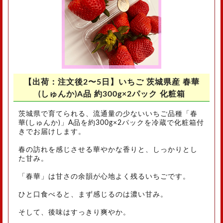
【出荷：注文後2〜5日】いちご 茨城県産 春華
(しゅんか)A品 約300g×2パック 化粧箱
茨城県で育てられる、流通量の少ないいちご品種「春
華(しゅんか)」A品を約300g×2パックを冷蔵で化粧箱付
きでお届けします。
春の訪れを感じさせる華やかな香りと、しっかりとし
た甘み。
「春華」は甘さの余韻が心地よく残るいちごです。
ひと口食べると、まず感じるのは濃い甘み。
そして、後味はすっきり爽やか。