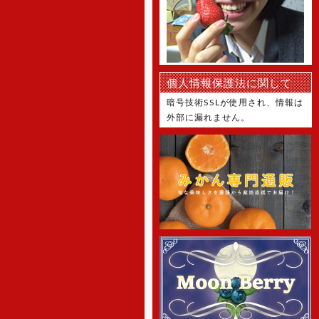
て頂きます。 休業中に頂いたご注
文につきましては、1月6日からの
手配となります。 何卒ご理解の
程、お願い申し上げます。
[2021年7月21日]
個人情報保護法に関して
7月22日～7月25日を休業とさせ
て頂きます。 何卒ご理解の程、お
暗号技術SSLが使用され、情報は
願い申し上げます。
外部に漏れません。
[2021年4月30日]
5月1日～5月5日を休業とさせて
頂きます。 休業中に頂いたご注文
につきましては、5月6日からの手
配となります。 何卒ご理解の程、
お願い申し上げます。
[2020年12月25日]
12月29日～1月5日を冬季休暇と
させて頂きます。 何卒ご理解の
程、お願い申し上げます。
[2019年12月27日]
12月28日～1月5日を冬季休暇と