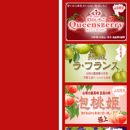
お届け致します。
[2018年10月19日 ]
姉妹店-2018年度ラ・フランス
専門通販の予約販売をスタートし
ました。商品の発送は11月中旬頃
からを予定しております。お楽し
みに。
[2018年5月31日 ]
姉妹店-2018年度桃専門通販の
予約販売をスタートしました。商
品の発送は6月下旬頃からを予定し
ております。味重視の、泡のある
桃を産地直送でご家庭へお届け致
します。
[2018年4月6日]
姉妹店-2018年度さくらんぼ専
門通販の予約販売をスタートしま
した。商品の発送は5月初旬頃から
を予定しております。お楽しみに
[2017年12月27日]