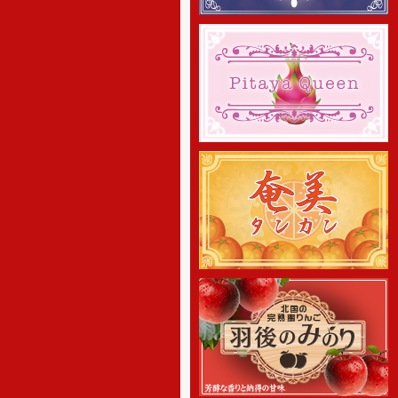
させて頂きます。 何卒ご理解の
程、お願い申し上げます。
[2019年8月9日]
8月10日～8月15日を夏季休暇と
させて頂きます。 何卒ご理解の
程、お願い申し上げます。
[2018年12月27日]
12月29日～1月6日を冬季休暇と
させて頂きます。 何卒ご理解の
程、お願い申し上げます。
[2018年10月30日 ]
無農薬 いちご専門通販の予約販
売をスタートしました！8種類のク
イーンズベリー最高級 無農薬 いち
ごを詰合せを山梨産地直送でご家
庭へお届け致します。
[2018年10月22日 ]
姉妹店-りんご専門通販、2018
年度の出荷をスタートしました！
絶品りんごを産地直送でご家庭へ