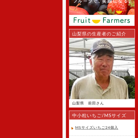
直送でご家庭へお届け致します。
[2015年10月10日 ]
2016年4月1日より山梨県産、絶
品種無し巨峰の専門通販 ぶどう巨
峰専門通販をオープンします！大
山梨県の生産者のご紹介
玉の巨峰・ピオーネ・シャインマ
スカットを産地直送でご家庭へお
届け致します。
[2015年10月10日 ]
2016年4月1日より山梨県産、絶
品桃の専門通販 桃専門通販をオー
プンします！味重視の泡がでる桃
泡桃姫を産地直送でご家庭へお届
け致します。
山梨県 前田さん
中小粒いちご/MSサイズ
MSサイズいちご24個入