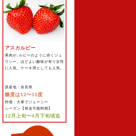
アスカルビー
果肉が､ルビーのように赤くジュ
ウシー。ほどよい酸味が有り女性
に人気。ケーキ用としても人気。
原産地：奈良県
糖度は12〜15度
特徴：大果でジューシー
シーズン【発送可能時期】
12月上旬〜4月下旬頃迄
3種類のブランド品種いちごを1ケース