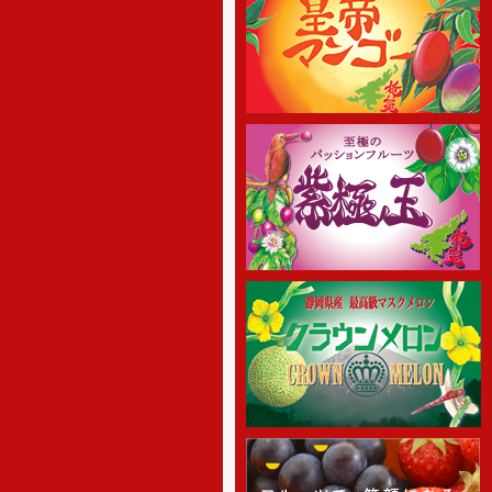
[2016年4月11日 ]
姉妹店-さくらんぼ通販の2016
年度の受付を開始しました。絶品
さくらんぼ佐藤錦を5月初め頃から
産地直送でご家庭へお届け致しま
す。
[2015年12月1日 ]
2015年11月20日 りんご専門通
販をオープンしました。高級りん
ご「北国のみのり」を山形県（一
部青森）より産地直送でご家庭へ
お届け致します。
[2015年11月20日 ]
2015年11月20日 無農薬 いちご
専門通販をオープンしました！8種
類のクイーンズベリー最高級 無農
薬 いちごを詰合せを山梨産地直送
でご家庭へお届け致します。
[2015年10月31日 ]
2015年10月31日 ラ・フランス
専門通販をオープンしました。高
級ラ・フランスを山形県より産地