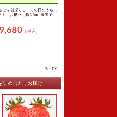
いちごを朝採りし、その日のうちに
フト、お祝い、贈り物に最適で
9,680
（税込）
売り切れ
を詰め合わせお届け！