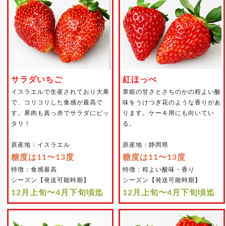
サラダいちご
紅ほっぺ
イスラエルで生産されており大果
章姫の甘さとさちのかの程よい酸
で、コリコリした食感が最高で
味をうけつぎ花のような香りがあ
す。果肉も真っ赤でサラダにピッ
ります。ケーキ用にも向いてい
タリ！
る。
原産地：イスラエル
原産地：静岡県
糖度は11〜13度
糖度は11〜13度
特徴：食感最高
特徴：程よい酸味・香り
シーズン【発送可能時期】
シーズン【発送可能時期】
12月上旬〜4月下旬頃迄
12月上旬〜4月下旬頃迄