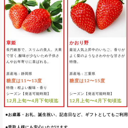
章姫
かおり野
長円錐形で、スリムの美人。大果
最近人気上昇中のいちご。香りが
で甘く,酸味が少ないため子供さ
よく梨のようなさわやかな甘さが
んやお年寄りに喜ばれる。
特徴。
原産地：静岡県
原産地：三重県
糖度は11〜13度
糖度は12〜15度
特徴：程よい酸味・香り
シーズン【発送可能時期】
シーズン【発送可能時期】
12月上旬〜4月下旬頃迄
12月上旬〜4月下旬頃迄
●お歳暮・お礼、誕生祝い、記念日など、ギフトとしてもご利
●受取人様にも安心いただけます。