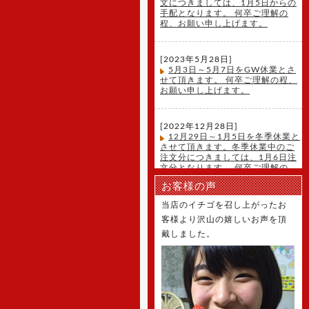
文につきましては、1月5日からの
手配となります。 何卒ご理解の
程、お願い申し上げます。
[2023年5月28日]
5月3日～5月7日をGW休業とさ
せて頂きます。 何卒ご理解の程、
お願い申し上げます。
[2022年12月28日]
12月29日～1月5日を冬季休業と
させて頂きます。冬季休業中のご
注文分につきましては、1月6日注
文分となります。 何卒ご理解の
程、お願い申し上げます。
お客様の声
当店のイチゴを召し上がったお
[2022年3月23日]
客様より沢山の嬉しいお声を頂
弊社を装った不審メールに関す
戴しました。
るご注意のお知らせです。詳しい
内容はこちらをクリックして下さ
い。
[2021年12月22日]
12月29日～1月5日を休業とさせ