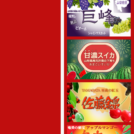
12月29日～1月4日を冬季休暇と
させて頂きます。 何卒ご理解の
程、お願い申し上げます。
[2017年4月1日 ]
姉妹店-さくらんぼ通販の2017
年度の受付を開始しました。絶品
さくらんぼ佐藤錦を5月初め頃から
産地直送でご家庭へお届け致しま
す。
[2017年4月1日]
姉妹店-パッションフルーツ紫極
玉の2017年度の予約販売の受付を
開始しました。商品の発送は6月中
旬頃からを予定しております。お
楽しみに
[2016年5月1日 ]
姉妹店-メロン専門通販の2016
年度の夏価格適応期間がスタート
しました。高級マスクメロンを低
価格にてご提供しています。是非
この機会にご利用下さい。