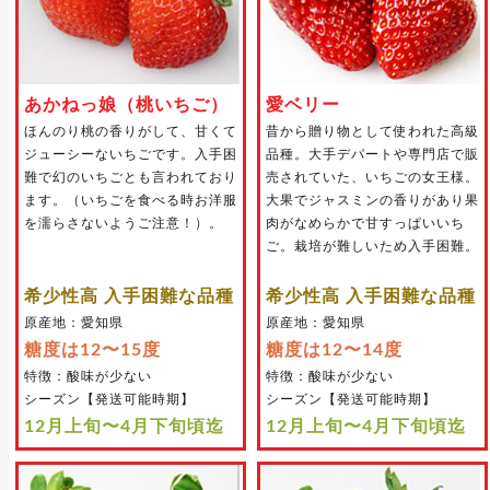
あかねっ娘（桃いちご）
愛ベリー
ほんのり桃の香りがして、甘くて
昔から贈り物として使われた高級
ジューシーないちごです。入手困
品種。大手デパートや専門店で販
難で幻のいちごとも言われており
売されていた、いちごの女王様。
ます。（いちごを食べる時お洋服
大果でジャスミンの香りがあり果
を濡らさないようご注意！）。
肉がなめらかで甘すっぱいいち
ご。栽培が難しいため入手困難。
希少性高 入手困難な品種
希少性高 入手困難な品種
原産地：愛知県
原産地：愛知県
糖度は12〜15度
糖度は12〜14度
特徴：酸味が少ない
特徴：酸味が少ない
シーズン【発送可能時期】
シーズン【発送可能時期】
12月上旬〜4月下旬頃迄
12月上旬〜4月下旬頃迄