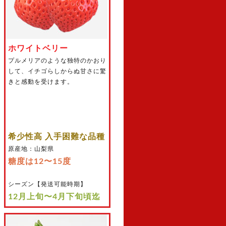
ホワイトベリー
プルメリアのような独特のかおり
して、イチゴらしからぬ甘さに驚
きと感動を受けます。
希少性高 入手困難な品種
原産地：山梨県
糖度は12〜15度
シーズン【発送可能時期】
12月上旬〜4月下旬頃迄